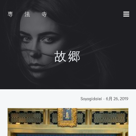
コ
ン
専 法 寺
テ
ン
ツ
へ
ス
故郷
キ
ッ
プ
Soyogidaiei
-
6月 26, 2019