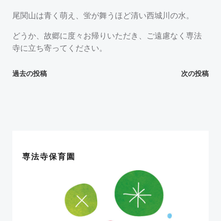
尾関山は青く萌え、蛍が舞うほど清い西城川の水。
どうか、故郷に度々お帰りいただき、ご遠慮なく専法
寺に立ち寄ってください。
投
投
過去の投稿
次の投稿
稿
稿
ナ
ナ
ビ
ビ
専法寺保育園
ゲ
ゲ
ー
ー