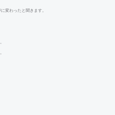
声に変わったと聞きます。
。
。
投
稿
ナ