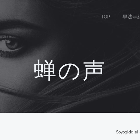
TOP
専法寺
蝉の声
Soyogidaiei