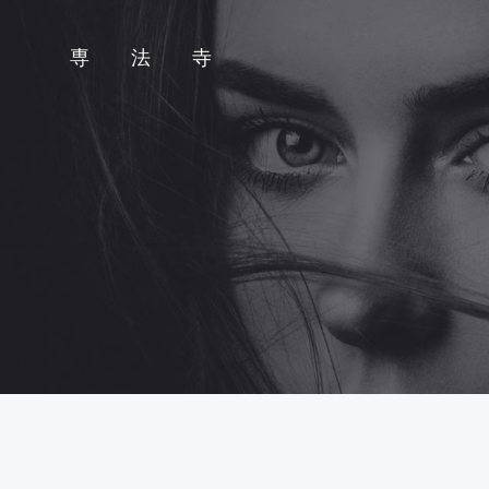
コ
ン
専 法 寺
テ
ン
ツ
へ
ス
キ
ッ
プ