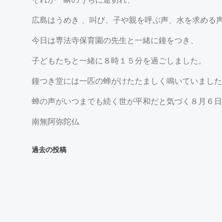
広島はうめき 、叫び、子や親を呼ぶ声、水を求める
今日は専法寺保育園の先生と一緒に鐘をつき、
子どもたちと一緒に８時１５分を過ごしました。
鐘つき堂には一匹の蝉がけたたましく鳴いていました
蝉の声がいつまでも続く世が平和だと気づく８月６日
南無阿弥陀仏
投
過去の投稿
稿
ナ