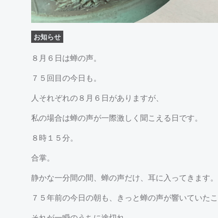
お知らせ
８月６日は蝉の声。
７５回目の今日も。
人それぞれの８月６日がありますが、
私の場合は蝉の声が一際激しく聞こえる日です。
８時１５分。
合掌。
静かな一分間の間、蝉の声だけ、耳に入ってきます。
７５年前の今日の朝も、きっと蝉の声が響いていたこ
それが一瞬のうちに途切れ、