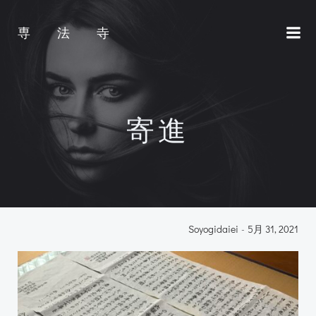
コ
ン
専 法 寺
テ
ン
ツ
へ
ス
寄進
キ
ッ
プ
Soyogidaiei
-
5月 31, 2021