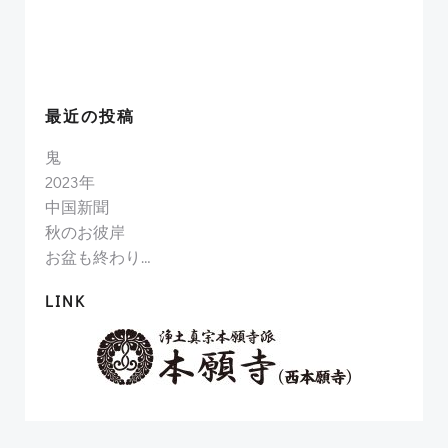
最近の投稿
鬼
2023年
中国新聞
秋のお彼岸
お盆も終わり…
LINK