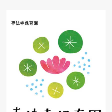
ナ
ナ
ビ
ビ
専法寺保育園
ゲ
ゲ
ー
ー
シ
シ
ョ
ョ
ン
ン