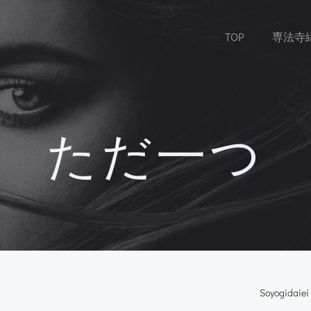
TOP
専法寺
ただ一つ
Soyogidaiei