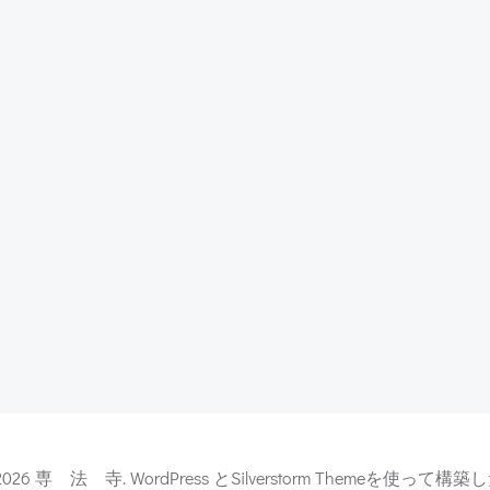
稿
ナ
ビ
ゲ
ー
シ
ョ
ン
2026 専 法 寺. WordPress とSilverstorm Themeを使って構築し