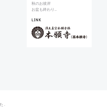
秋のお彼岸
お盆も終わり…
LINK
た .