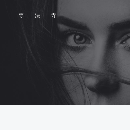
コ
ン
専 法 寺
テ
ン
ツ
へ
ス
キ
ッ
プ