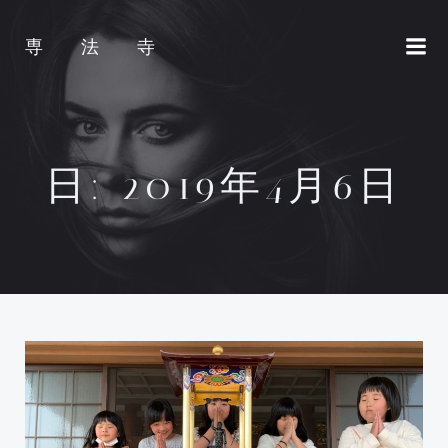
コ
ン
専 法 寺
テ
ン
ツ
へ
ス
日:
2019年4月6日
キ
ッ
プ