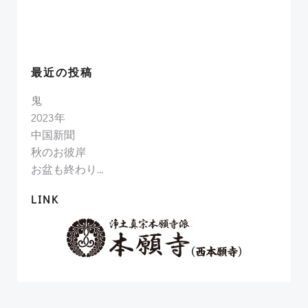
最近の投稿
鬼
2023年
中国新聞
秋のお彼岸
お盆も終わり…
LINK