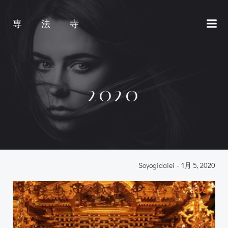
コ
ン
専 法 寺
テ
ン
ツ
へ
ス
2020
キ
ッ
プ
Soyogidaiei
-
1月 5, 2020