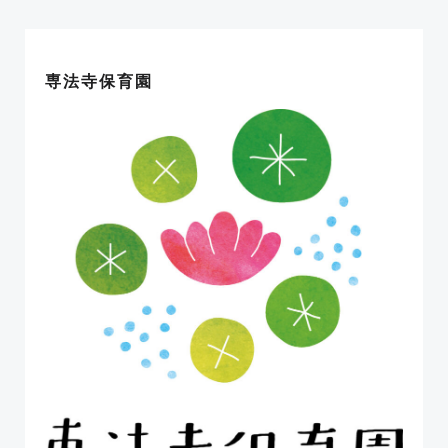
ナ
ナ
ビ
ビ
専法寺保育園
ゲ
ゲ
ー
ー
シ
シ
ョ
ョ
ン
ン